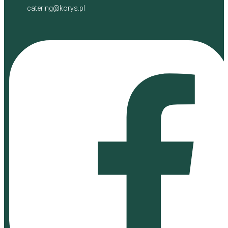
catering@korys.pl